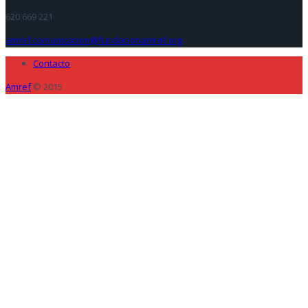
620 669 221
amref.comunicacion@fundacionamref.org
Contacto
Amref
© 2015